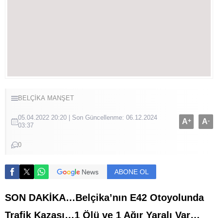
BELÇİKA
MANŞET
05.04.2022 20:20 | Son Güncellenme: 06.12.2024
A
+
A
-
03:37
0
ABONE OL
SON DAKİKA…Belçika’nın E42 Otoyolunda
Trafik Kazası…1 Ölü ve 1 Ağır Yaralı Var…